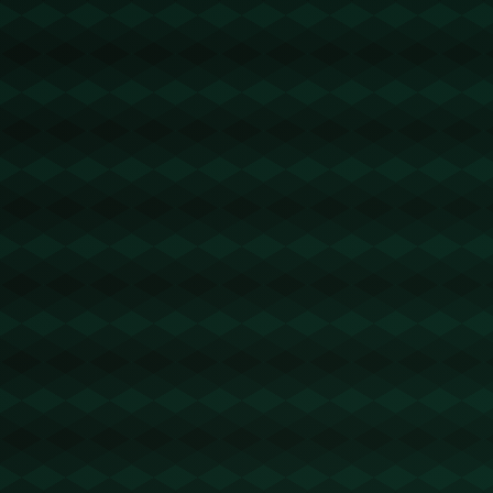
**意甲动态：祖云杜斯主帅莫塔下台，图多尔接任过渡主帅*
意甲赛场风云再起，豪门球队祖云杜斯迎来了一次重大人事
论。作为意甲老牌劲旅，祖云杜斯的每一次调整都备受关注
### **莫塔下台的导火索：战绩困局与管理压力**
蒂亚戈·莫塔这一赛季的执教虽有亮点，但总体表现未能达
前四，这在以冠军为目标的祖云杜斯是难以接受的。
此外，莫塔与多名主力球员之间的沟通问题也不断被媒体爆
替换本赛季表现出色的洛卡特利，而这一决定最终导致场面
### **伊戈尔·图多尔的临时接任：经验丰富的救火队员**
担任过渡主帅的伊戈尔·图多尔并非陌生面孔。在效力祖云
队马赛的主帅，在马赛期间，他展现了**快速调整队伍心态
祖云杜斯高层认为，图多尔的临时上任有助于迅速稳定局势
求。虽然他仅被称为“过渡主帅”，但任务并不轻松。祖云