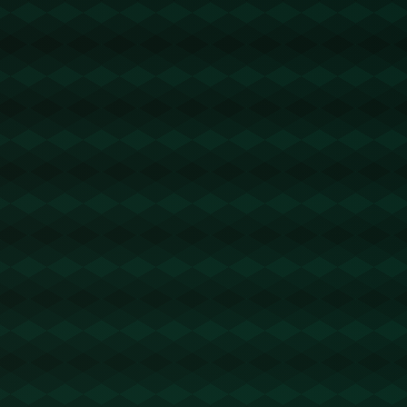
*
变动——主帅蒂亚戈·莫塔正式宣布下台，而原马赛主帅伊戈尔·图多尔将
。这次主帅更替又会为球队带来怎样的未来？
到祖云杜斯球迷和管理层的期待。在最近几轮意甲联赛中，祖云杜斯表现乏
料，球队氛围降至冰点。尤其是在中场核心的使用上，莫塔的战术安排屡
失控，球队以惨败收场。迫于内部和外部的双重压力，莫塔不得不在赛季
杜斯时期，他就曾作为后卫为球队争光。退役后，图多尔逐步向教练角色
与优先补强防守端**的能力。
。在过去的执教经历中，图多尔擅长于短时间内为球队制定实用性战术，
杜斯不仅需要在联赛中重新冲刺，还希望在欧战赛场争取更好表现。