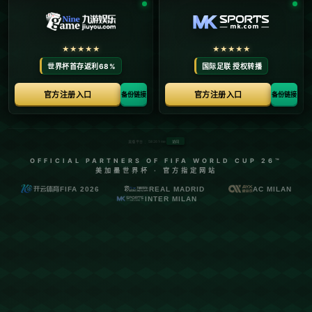
什么原因造成这一局面？伊万赛后诉苦：六成
国脚在俱乐部难出场！.
栏目：虎扑电竞 - 最电竞的世界 - LOL虎扑社区
发布时间：2026-05-01