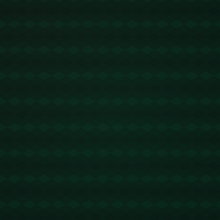
**前言：**
近年来，随着全球足球产业的蓬勃发展，各国国家队的表现
愈发受到关注。然而，中国足球的发展似乎陷入了瓶颈状
态。"什么原因造成这一局面？伊万赛后诉苦：六成国脚在
俱乐部难出场！"这一新闻标题引发了人们对中国足球生态
的深思。在这片热土上，为何国脚们在俱乐部中频频遭遇上
场难题呢？
**国内足球生态的普遍现象**
中国足球国脚在俱乐部中难以获得上场机会，**不仅影响了
球员的竞技状态，还极大削弱了国家队的整体实力。**这导
致了在国际赛事中，中国队的表现往往不尽如人意。在当前
这个关键时期，深入探讨这一现象背后的原因和影响尤为重
要。
**激烈的竞争与外援政策**