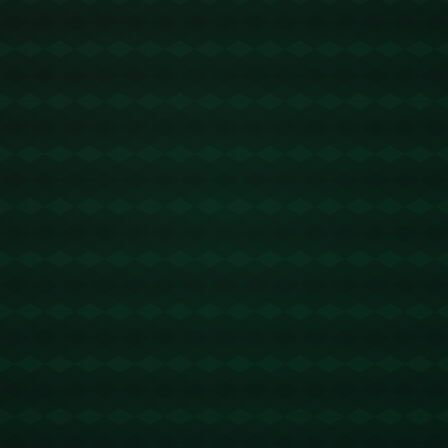
**探讨欧冠冠军热门：利物浦、巴萨、国米**