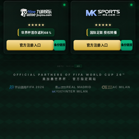
[赛后]EDG.M 1-2 Hero：Silver苍狼王降临，
Hero反超比分14亮18回复.
栏目：虎扑电竞 - 最电竞的世界 - LOL虎扑社区
发布时间：2026-05-01