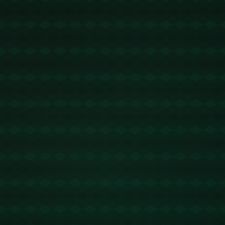
在当前电子竞技圈中，**王者荣耀职业联赛（KPL）**已经
成为全球电竞爱好者关注的焦点。尤其是在如火如荼的比赛
中，精彩的个人表现和团队较量不断上演。近日，EDG.M
与Hero之间的对决再次让观众们惊叹不已。在这场战役中，
Hero成功以2-1反超比分，而"Silver苍狼王"的表现更是令人
惊叹。
**主题解析：英雄降临，精彩逆袭**
在这场EDG.M对阵Hero的战斗中，双方的实力都不容小
觑，然而Hero战队凭借其灵活的战术调整以及**银狼队
员"Silver"的卓越表现**，最终实现了逆转胜利。在整个比
赛过程中，Silver不仅在关键时刻帮助团队化险为夷，更是
多次上演绝妙操作，有效带动了团队的士气。
**精彩表现：Silver苍狼王的崛起**
Silver作为Hero的核心选手之一，在本次对战中可谓大放异