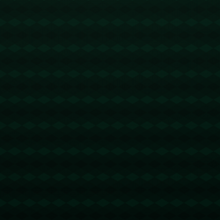
整个团队创造了更多反击机会。