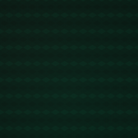
**拜仁慕尼黑绝对实力展现：27-0狂胜业余球队**
在足球领域，友谊赛通常是一个展示球技和磨合战术的机
会。然而，对于拜仁慕尼黑最近的一场友谊赛来说，却成了
另一个雄伟的故事。以27-0的比分，拜仁对阵一支业余球队
时展示了无与伦比的实力。其中，*穆西亚拉、萨比策和特
尔三位球员各进五球*，这场比赛背后的意义值得我们细细
斟酌。
### **友谊赛中的不屈精神**
对于拜仁慕尼黑这样的顶级俱乐部来说，友谊赛通常提供了
一种低压环境来尝试新战术和培养年轻球员。尽管如此，这
支球队在面对一个业余对手时并未放松。**27-0的战绩不仅
是实力的体现，更是对比赛态度的证明**。无论对手为何种
水平，全力以赴是对足球本身的尊重。这种态度不仅仅体现
在得分上，更是拜仁在足球精神上的一种标志。