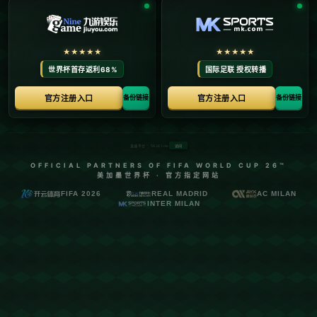
还能输出吗？黄蜂布里奇斯前三节18中9拿下
23分6板.
栏目：虎扑电竞 - 最电竞的世界 - LOL虎扑社区
发布时间：2026-05-01