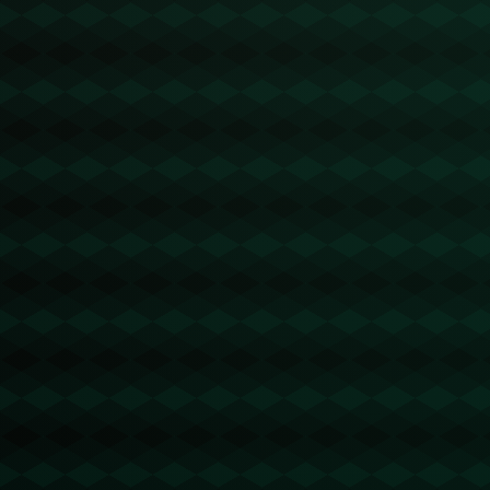
**马刺与奇才的精彩对决：一场值得铭记的篮球盛宴**
在NBA常规赛中，总有一些比赛因其精彩程度而令人难以忘
同闪耀，使得此役成为篮球爱好者们津津乐道的话题。
**主题：马刺与奇才的综合实力与青春力量的精彩碰撞**
**以22-0的开局奠定胜局**
比赛一开始，圣安东尼奥马刺队以其无与伦比的团队协作和精
刺的青春力量和团队深度。年轻的文班亚马在其中功不可没
**文班亚马的未来之星**
文班亚马以31分15个篮板的亮眼表现成为这场比赛的最大
班亚马的风格与其偶像邓肯颇为相似，稳重且果敢，这也许
**福克斯的突破与加盟新高**
相比文班亚马的耀眼登场，达龙·福克斯同样不甘示弱。他
擎。通过他的组织能力和得分效率，福克斯为马刺队开辟了