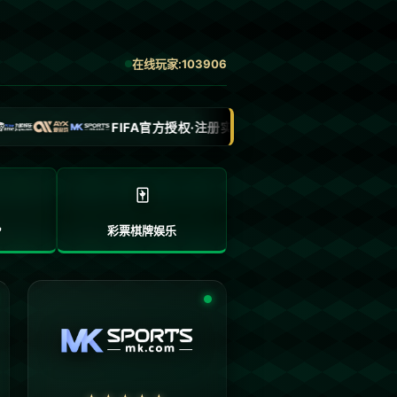
产品服务
新闻中心
联系我们