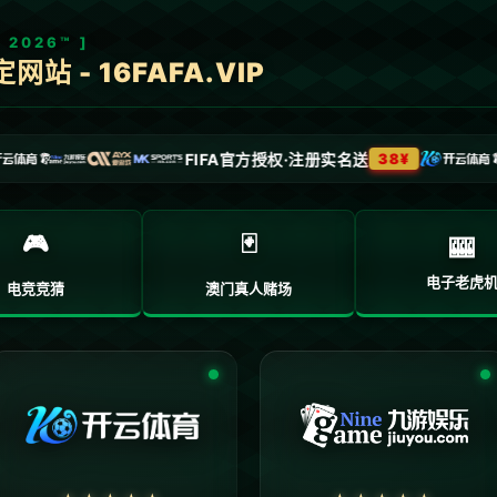
首页
公司介绍