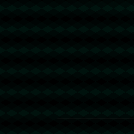
上一篇：独行侠 vs 公牛深度分析，克莱砍20分，浓眉18+7+
下一篇：和前輩王建民個性大不同 林昱珉霸氣讓球探都讚賞.