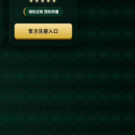
盟新高.
1