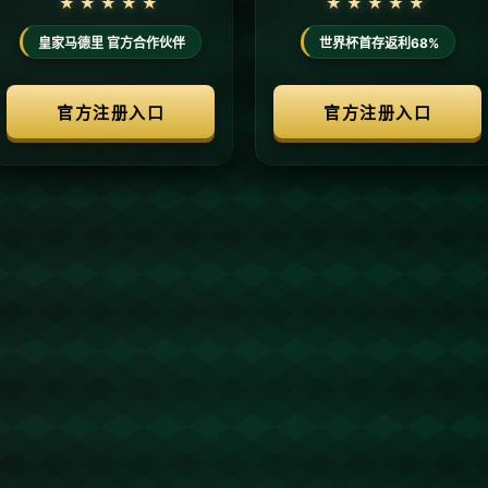
22-0横扫9人上双奇才：文班31+15 福克斯30分加
栏目：虎扑电竞 - 最电竞的世界 - LOL虎扑社区
发布时间：2026-05-0