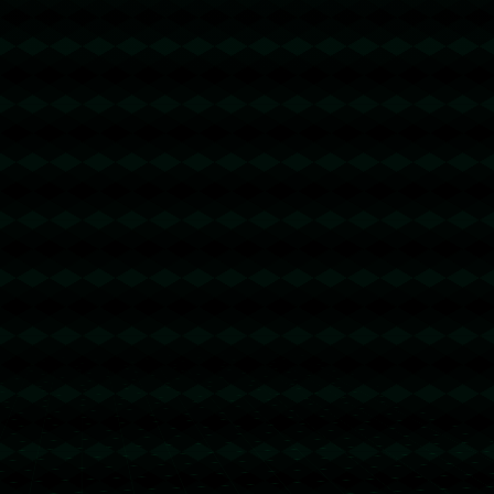
从这场比赛中，我们不仅看到了两支球队的激烈对抗，还能
从中窥见西部局势的复杂与变幻。**西部季后赛的竞争越发
白热化**，每一场比赛的胜负都会对最终排名产生巨大影
响。这种不确定性正是NBA比赛吸引无数球迷的重要原因