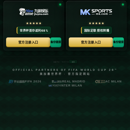
西部局势大乱，火箭喜获胜利，湖人遭绝杀，
詹姆斯致命失误.
栏目：虎扑电竞 - 最电竞的世界 - LOL虎扑社区
发布时间：2026-05-01