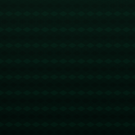
赛季初期表现挣扎，但通过球队战术的调整和核心球员的发
挥，他们逐渐找回了胜利的感觉。这场对决中，火箭队以精
准的投篮和强硬的防守，终结了对手的强劲进攻，实现了一
场震撼的**胜利**。这次胜利不仅为火箭队注入了信心，还
影响了西部排名的格局，使得他们在季后赛的席位争夺中占
据了有利位置。
*相较之下，湖人为争夺西部前列奋战不息，但这场比赛对
他们来说无疑是一个打击。*比赛的最后阶段，湖人一度抓
住机会，接近逆转对手。然而，**在最后关头，詹姆斯的失
误**使得对手有了绝杀的机会，这对于志在争夺西部冠军的
湖人来说是一个沉重的打击。尽管詹姆斯在整个赛季里表现
出色，但关键时刻的失误无疑成为外界热议的话题。