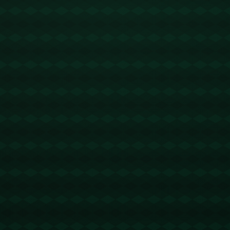
在竞争激烈的NBA西部赛区，每一场比赛都可能改变季后
赛的局势。而最近这场比赛，火箭队的胜利以及湖人的坎
坷，尤其是**詹姆斯的致命失误**，掀起了轩然大波。这不
仅仅是一场比赛的胜负，而是为季后赛埋下了更多悬念和可
能性。
在本场比赛中，火箭队展现了令人赞叹的火力。尽管他们在