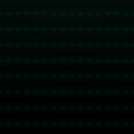
线进攻，还是外围投篮，他总能找到合适的机会去打破对手
的防线。这种技术上的灵活性，使得凯尔特人能够在比赛中
保持竞争力。
案例分析表明，波尔津吉斯的加入不仅提升了球队的战绩，
还对球队的 **文化和精神** 起到了积极作用。波尔津吉斯
以其职业态度和团队精神赢得了队友和教练的尊重，他的存
在使得凯尔特人更加团结，从而更好地面对赛季中的各种挑
战。
总而言之，本赛季波尔津吉斯的加盟无疑是凯尔特人取得辉
煌成就的一大因素。**他的到来为凯尔特人争夺总冠军提供
了强有力的支持**，而他的综合能力让我们对凯尔特人的未
来充满期待。在接下来的赛事中，波尔津吉斯将继续以他的
关键角色，为球队创造更多的胜利。