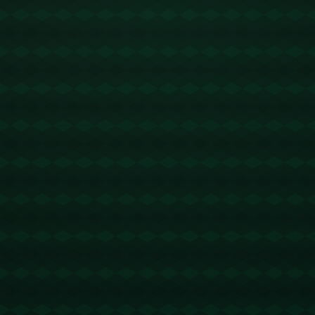
从技战术实力来看，丹麦几乎在每个单项上都有强力选手坐
镇，形成了**全方位的优势**。本届比赛中，他们一路高歌
猛进，无论是小组赛还是半决赛，均以强大的整体实力横扫
对手，让粉丝和专家对他们再度捧杯寄予厚望。
尤其值得关注的是，丹麦现役的混双组合赫赫有名。不仅男
子选手力量和网前技术无懈可击，女子选手亦有细腻的控球
以及**关键分处理能力上的强大心理素质**。这样的组合，
正是丹麦多年成功的缩影。
---
### **法国队：黑马角色还是最终赢家？**
法国作为欧洲羽毛球的崛起力量，在近几年的赛事中表现出
色。去年的决赛已经证明，他们不仅有能力冲击冠军，还能
掀起波澜。本届比赛中，擅长单打的法国队通过精准的排阵