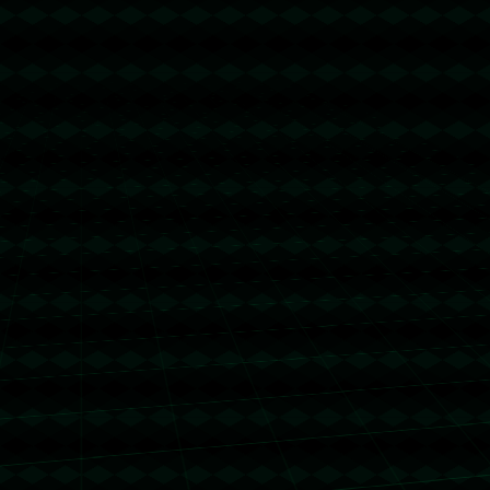
---
两大欧洲劲旅的再次碰撞，难免让人怀念去年那场**荡气回
肠的对决**。是丹麦成功续写王者传奇，还是法国突破历史
封锁？我们拭目以待这场无法错过的经典之战， **欧洲羽
球混合团体赛**也将在这场对局中迎来属于自己的高光时
刻。