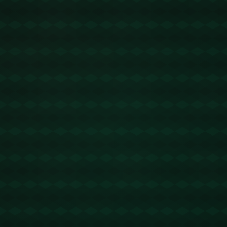
**前言：科曼可能在今夏离开拜仁，他已不是球队不可出售
的球员**
在现代足球世界中，球员的流动性日益增加，即便是顶级俱
乐部，也无法避免核心球员的离开。根据《图片报》的消
息，拜仁慕尼黑的法国边锋金斯利·科曼可能在今夏转会离
开，标志着他在球队中的角色发生了显著变化。这一消息无
疑引发了球迷与媒体的广泛关注。那么，这一变化对于科曼
以及拜仁慕尼黑意味着什么？本文将深入分析这一事件背后
的因素和可能的影响。
**科曼与拜仁的辉煌时光**
科曼自2015年加盟拜仁以来，一直是球队的重要组成部分。
他的速度与技术是球队进攻的利器，帮助拜仁赢得了多次国
内联赛冠军以及欧冠等重大赛事的荣耀。然而，随着时间的
推移，球员与球队之间的关系不可避免地会发生变化。在这