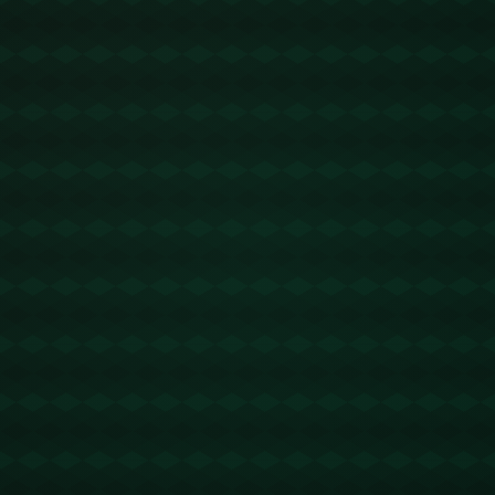
随着2023年欧洲冠军联赛的激烈竞争，球迷们见证了一场精
彩的点球大战。**多纳鲁马**，巴黎圣日耳曼的首席门将，
在这次比赛中展示了惊人的扑救能力。这场比赛不仅仅是一
场豪门之间的对决，更让人们看到了作为门将的多纳鲁马在
极限压力下的表现如何帮助他获得了本周欧冠最佳球员的殊
荣。
点球大战是足球比赛中最紧张刺激的时刻之一。在这种情况
下，每个球员都承受巨大的心理压力，而门将则需要具备敏
锐的反应能力和坚定的心理素质才能成功地堵截对方的射
门。这一轮的欧冠比赛中，多纳鲁马的表现无疑成为这场战
斗的亮点。在点球大战中，他两次成功扑点，这不仅为团队
赢得了至关重要的比赛胜利，也为他个人赢得了广泛的赞
誉。
**多纳鲁马之所以能脱颖而出，不仅仅是因为他的身高和体