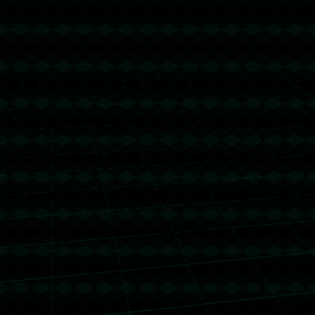
上一篇：43岁布泽尔近况，三度离婚，成功转型，儿子或成NBA状元.
下一篇：三人篮球亚洲杯即将开打 我国磨炼新兵备战本土东运会.