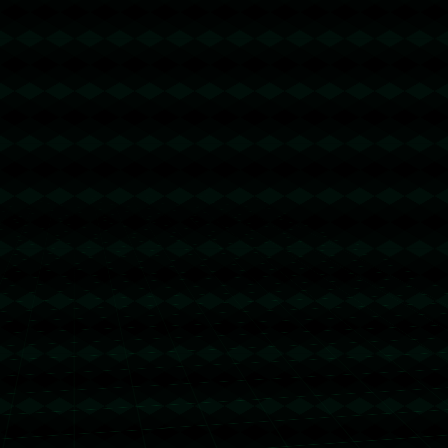
实际上，穆迪的励志经历也验证了这样一个事实：运动员的
职业生涯中永远不会一帆风顺，关键在于面对困境时所采取
的态度。**正是穆迪用积极的心态和刻苦的努力扭转了自己
的处境，为自己赢得了更多的上场机会，同时也为团队做出
了更大的贡献。**
### 总结关键词的价值结合
关键词如“穆迪状态火热”“跌出轮换”“无垂头丧气”“坚持训
练”“心态与努力”贯穿整篇，通过分析故事并结合案例给人
启发、提供动力，能让SEO上锁定两个点即情绪故事与成效
高Angles。