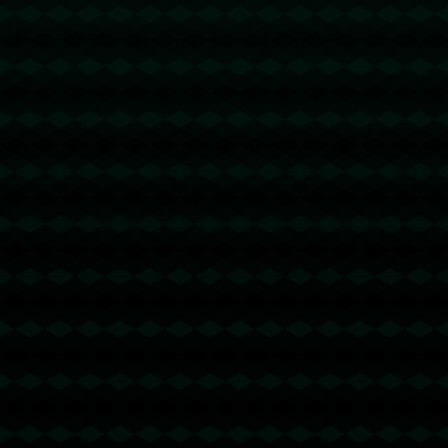
段。但科比的坚持和自律最终让他成为一代巨星，同样，他
也强调过“跌倒不可怕，可怕的是你不愿意爬起来”。穆迪正
在继承这种**“永不放弃的精神”**，诠释着职业体育中永恒
的努力哲学。