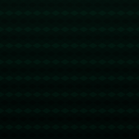
训练，通过反复研究录像纠正投篮动作，使得三分球命中率
显著提升。此外，他还重点提升了自己的防守对抗能力和体
能储备，这使得他能够在**攻防两端都为球队带来正面影响
**。
以某场比赛为例，穆迪在上场不到30分钟的情况下砍下了
**18分5篮板3助攻**，其中三分球命中率超过了50%，还在
对手核心球员的防守上贡献了不少关键表现。这样的高效数
据正是他技术进步的明证，也成为球队主教练重新倚重他的
的重要原因。
### **励志案例分析：从替补困局到赢得认可**
穆迪的故事让人联想起许多类似的案例。例如，NBA传奇
球星科比·布莱恩特在职业生涯初期也并非立即成为球场上
的绝对领袖，而是经历了不被看好、投篮关键球失误的阶